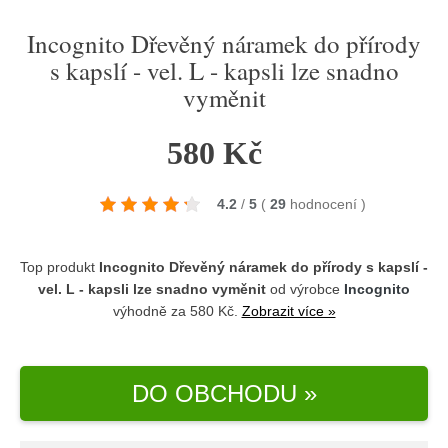
Incognito Dřevěný náramek do přírody
s kapslí - vel. L - kapsli lze snadno
vyměnit
580 Kč
4.2
/
5
(
29
hodnocení
)
Top produkt
Incognito Dřevěný náramek do přírody s kapslí -
vel. L - kapsli lze snadno vyměnit
od výrobce
Incognito
výhodně za 580 Kč.
Zobrazit více »
DO OBCHODU »