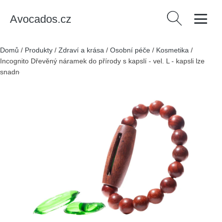
Avocados.cz
Vyhledávání
Domů
/
Produkty
/
Zdraví a krása
/
Osobní péče
/
Kosmetika
/
Incognito Dřevěný náramek do přírody s kapslí - vel. L - kapsli lze
snadno vyměnit