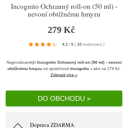
Incognito Ochranný roll-on (50 ml) -
nevoní obtížnému hmyzu
279 Kč
4.3
/
5
(
10
hodnocení
)
Nejprodávanější
Incognito Ochranný roll-on (50 ml) - nevoní
obtížnému hmyzu
od společnosti
Incognito
v akci za 279 Kč.
Zobrazit více »
DO OBCHODU »
Doprava ZDARMA