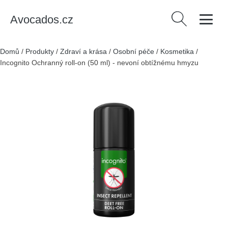
Avocados.cz
Vyhledávání
Domů
/
Produkty
/
Zdraví a krása
/
Osobní péče
/
Kosmetika
/
Incognito Ochranný roll-on (50 ml) - nevoní obtížnému hmyzu