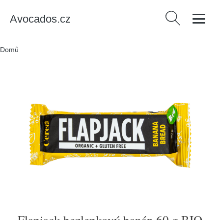
Avocados.cz
Vyhledávání
Domů
/
Produkty
/
Flapjack bezlepkový banán 60 g BIO CEREA
Flapjack bezlepkový banán 60 g BIO