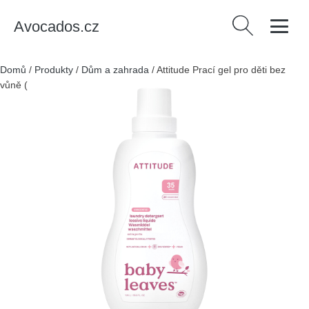
Avocados.cz
Vyhledávání
Domů
/
Produkty
/
Dům a zahrada
/
Attitude Prací gel pro děti bez
vůně (1050 ml) - 35 pracích dávek