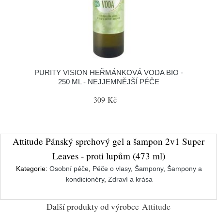
PURITY VISION HEŘMÁNKOVÁ VODA BIO -
250 ML - NEJJEMNĚJŠÍ PÉČE
309 Kč
Attitude Pánský sprchový gel a šampon 2v1 Super
Leaves - proti lupům (473 ml)
Kategorie:
Osobní péče
,
Péče o vlasy
,
Šampony
,
Šampony a
kondicionéry
,
Zdraví a krása
Další produkty od výrobce
Attitude