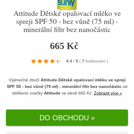
Attitude Dětské opalovací mléko ve
spreji SPF 50 - bez vůně (75 ml) -
minerální filtr bez nanočástic
665 Kč
4.4
/
5
(
7
hodnocení
)
Výjimečné zboží
Attitude Dětské opalovací mléko ve spreji
SPF 50 - bez vůně (75 ml) - minerální filtr bez nanočástic
od
oblíbené značky
Attitude
ve slevě 665 Kč.
Zobrazit více »
DO OBCHODU »