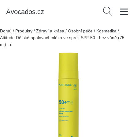
Avocados.cz
Vyhledávání
Domů
/
Produkty
/
Zdraví a krása
/
Osobní péče
/
Kosmetika
/
Attitude Dětské opalovací mléko ve spreji SPF 50 - bez vůně (75
ml) - minerální filtr bez nanočástic