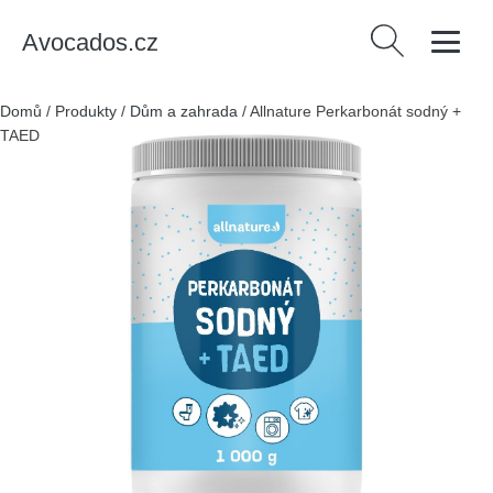
Avocados.cz
Vyhledávání
Domů
/
Produkty
/
Dům a zahrada
/
Allnature Perkarbonát sodný +
TAED - 1 kg - účinný i při nižších teplotách