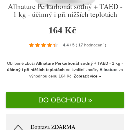
Allnature Perkarbonát sodný + TAED -
1 kg - účinný i při nižších teplotách
164 Kč
4.4
/
5
(
17
hodnocení
)
Oblíbené zboží
Allnature Perkarbonát sodný + TAED - 1 kg -
účinný i při nižších teplotách
od kvalitní značky
Allnature
za
výhodnou cenu 164 Kč.
Zobrazit více »
DO OBCHODU »
Doprava ZDARMA