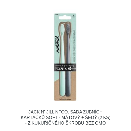
JACK N' JILL NFCO. SADA ZUBNÍCH
KARTÁČKŮ SOFT - MÁTOVÝ + ŠEDÝ (2 KS)
- Z KUKUŘIČNÉHO ŠKROBU BEZ GMO