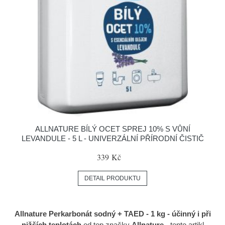
ALLNATURE BÍLÝ OCET SPREJ 10% S VŮNÍ
LEVANDULE - 5 L - UNIVERZÁLNÍ PŘÍRODNÍ ČISTIČ
339 Kč
DETAIL PRODUKTU
Allnature Perkarbonát sodný + TAED - 1 kg - účinný i při
nižších teplotách
od top značky
Allnature
- tento artikl