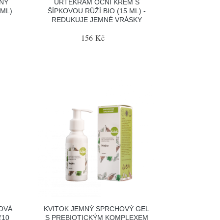
NÝ
URTEKRAM OČNÍ KRÉM S
 ML)
ŠÍPKOVOU RŮŽÍ BIO (15 ML) -
REDUKUJE JEMNÉ VRÁSKY
156 Kč
ŤOVÁ
KVITOK JEMNÝ SPRCHOVÝ GEL
(10
S PREBIOTICKÝM KOMPLEXEM