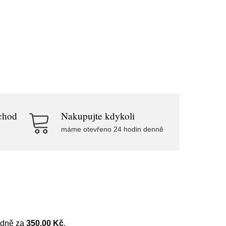
chod
Nakupujte kdykoli
máme otevřeno 24 hodin denně
hodně za
350.00 Kč
.