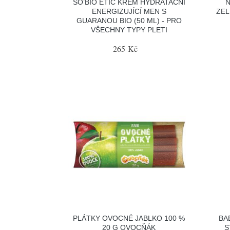
SO’BIO ÉTIC KRÉM HYDRATAČNÍ
N
ENERGIZUJÍCÍ MEN S
ZEL
GUARANOU BIO (50 ML) - PRO
VŠECHNY TYPY PLETI
265 Kč
PLÁTKY OVOCNÉ JABLKO 100 %
BA
20 G OVOCŇÁK
S