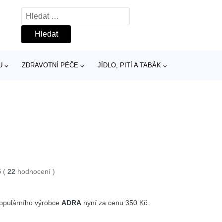
Vyhledávání
U
ZDRAVOTNÍ PÉČE
JÍDLO, PITÍ A TABÁK
5
(
22
hodnocení
)
opulárního výrobce
ADRA
nyní za cenu 350 Kč.