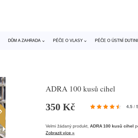
DŮM A ZAHRADA
PÉČE O VLASY
PÉČE O ÚSTNÍ DUTIN
ADRA 100 kusů cihel
350 Kč
4.5
/
Velmi žádaný produkt,
ADRA 100 kusů cihel
p
Zobrazit více »