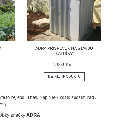
O
ADRA PŘÍSPĚVEK NA STAVBU
LATRÍNY
2 000 Kč
DETAIL PRODUKTU
ejte to nejlepší u nás. Naplníte-li košík zbožím nad ,
nty.
robky značky
ADRA
.