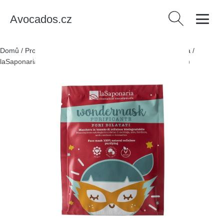
Avocados.cz
Vyhledávání
Domů
/
Produkty
/
Zdraví a krása
/
Osobní péče
/
Kosmetika
/
laSaponaria Čisticí pleťová maska Wondermask BIO (10 ml)