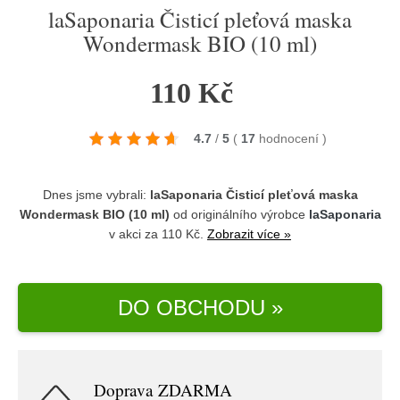
laSaponaria Čisticí pleťová maska
Wondermask BIO (10 ml)
110 Kč
4.7
/
5
(
17
hodnocení
)
Dnes jsme vybrali:
laSaponaria Čisticí pleťová maska
Wondermask BIO (10 ml)
od originálního výrobce
laSaponaria
v akci za 110 Kč.
Zobrazit více »
DO OBCHODU »
Doprava ZDARMA