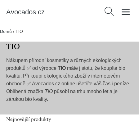
Avocados.cz
Vyhledávání
Domů
/
TIO
TIO
Nákupem přírodní kosmetiky a různých ekologických
produktů ✅ od výrobce
TIO
máte jistotu, že koupíte bio
kvalitu. Při koupi ekologického zboží v internetovém
obchodě ✅ Avocados.cz online ušetříte váš čas i peníze.
Oblíbená značka
TIO
působí na trhu mnoho let a je
zárukou bio kvality.
Nejnovější produkty