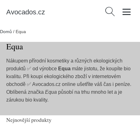
Avocados.cz
Vyhledávání
Domů
/
Equa
Equa
Nákupem přírodní kosmetiky a různých ekologických
produktů ✅ od výrobce
Equa
máte jistotu, že koupíte bio
kvalitu. Při koupi ekologického zboží v internetovém
obchodě ✅ Avocados.cz online ušetříte váš čas i peníze.
Oblíbená značka
Equa
působí na trhu mnoho let a je
zárukou bio kvality.
Nejnovější produkty