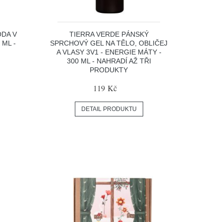
ODA V
TIERRA VERDE PÁNSKÝ
 ML -
SPRCHOVÝ GEL NA TĚLO, OBLIČEJ
A VLASY 3V1 - ENERGIE MÁTY -
300 ML - NAHRADÍ AŽ TŘI
PRODUKTY
119 Kč
DETAIL PRODUKTU