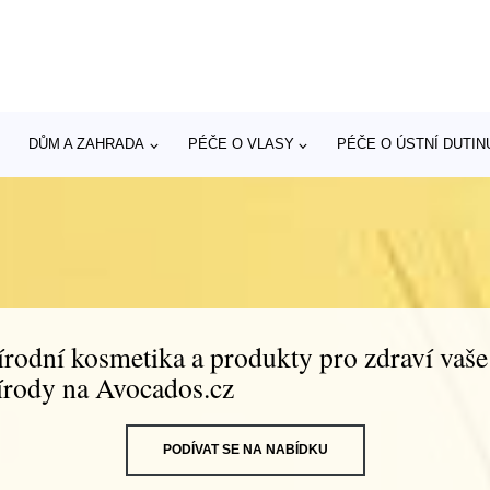
DŮM A ZAHRADA
PÉČE O VLASY
PÉČE O ÚSTNÍ DUTIN
írodní kosmetika a produkty pro zdraví vaše
írody na Avocados.cz
PODÍVAT SE NA NABÍDKU