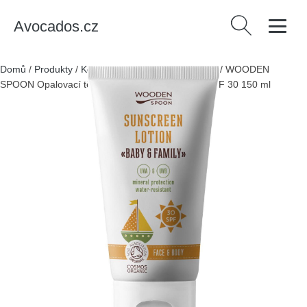
Avocados.cz
Vyhledávání
Domů
/
Produkty
/
Kosmetika a zdraví
/
Kosmetika
/
WOODEN
SPOON Opalovací tělové mléko Baby & Family SPF 30 150 ml