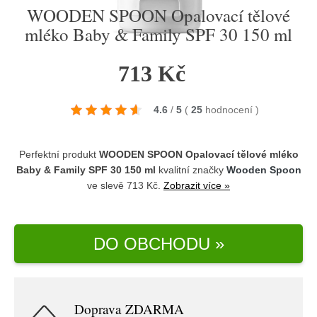
WOODEN SPOON Opalovací tělové
mléko Baby & Family SPF 30 150 ml
713 Kč
4.6
/
5
(
25
hodnocení
)
Perfektní produkt
WOODEN SPOON Opalovací tělové mléko
Baby & Family SPF 30 150 ml
kvalitní značky
Wooden Spoon
ve slevě 713 Kč.
Zobrazit více »
DO OBCHODU »
Doprava ZDARMA