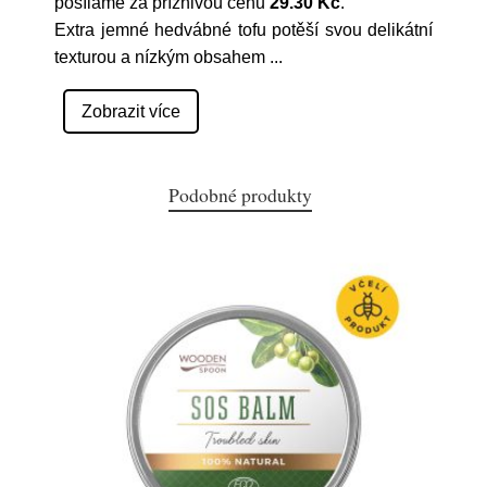
posíláme za příznivou cenu
29.30 Kč
.
Extra jemné hedvábné tofu potěší svou delikátní
texturou a nízkým obsahem
...
Zobrazit více
Podobné produkty