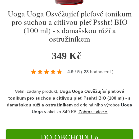
Uoga Uoga Osvěžující pleťové tonikum
pro suchou a citlivou pleť Pssht! BIO
(100 ml) - s damašskou růží a
ostružiníkem
349 Kč
4.9
/
5
(
23
hodnocení
)
Velmi žádaný produkt,
Uoga Uoga Osvěžující pleťové
tonikum pro suchou a citlivou pleť Pssht! BIO (100 ml) - s
damašskou růží a ostružiníkem
od originálního výrobce
Uoga
Uoga
v akci za 349 Kč.
Zobrazit více »
DO OBCHODU »