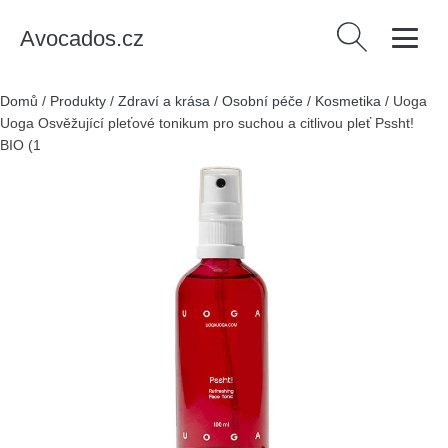
Avocados.cz
Vyhledávání
Domů
/
Produkty
/
Zdraví a krása
/
Osobní péče
/
Kosmetika
/
Uoga
Uoga Osvěžující pleťové tonikum pro suchou a citlivou pleť Pssht!
BIO (100 ml) - s damašskou růží a ostružiníkem