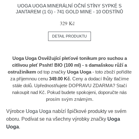
UOGA UOGA MINERÁLNÍ OČNÍ STÍNY SYPKÉ S
JANTAREM (1 G) - 741 GOLD MINE - 10 ODSTÍNŮ
329 Kč
DETAIL PRODUKTU
Uoga Uoga Osvěžující pleťové tonikum pro suchou a
citlivou pleť Pssht! BIO (100 ml) - s damašskou růží a
ostružiníkem
od top značky
Uoga Uoga
- toto zboží pořídíte
za příjemnou cenu
349.00 Kč
. Ceny a dodací lhůty tlačíme
stále dolů. Upřednostňujete DOPRAVU ZDARMA? Stačí
nakoupit nad Kč. Pokud budete spokojeni, doporučte nás
prosím svým známým.
Výrobce
Uoga Uoga
nabízí špičkové produkty ve svém
oboru. Podívat se na všechny výrobky značky
Uoga
Uoga
.