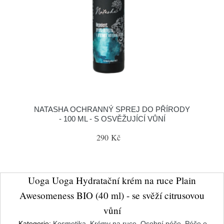
NATASHA OCHRANNÝ SPREJ DO PŘÍRODY
- 100 ML - S OSVĚŽUJÍCÍ VŮNÍ
290 Kč
Uoga Uoga Hydratační krém na ruce Plain
Awesomeness BIO (40 ml) - se svěží citrusovou
vůní
Kategorie:
Kosmetika
,
Krémy na ruce
,
Osobní péče
,
Péče o