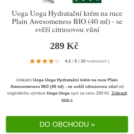
Uoga Uoga Hydratační krém na ruce
Plain Awesomeness BIO (40 ml) - se
svěží citrusovou vůní
289 Kč
4.2
/
5
(
20
hodnocení
)
Unikátní
Uoga Uoga Hydratační krém na ruce Plain
Awesomeness BIO (40 ml) - se svěží citrusovou vůní
od
originálního výrobce
Uoga Uoga
nyní za cenu 289 Kč.
Zobrazit
více »
DO OBCHODU »