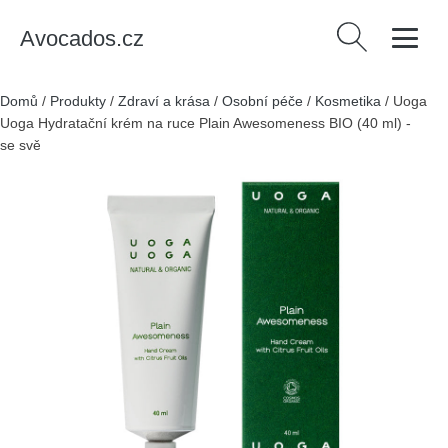
Avocados.cz
Vyhledávání
Domů
/
Produkty
/
Zdraví a krása
/
Osobní péče
/
Kosmetika
/
Uoga
Uoga Hydratační krém na ruce Plain Awesomeness BIO (40 ml) -
se svěží citrusovou vůní