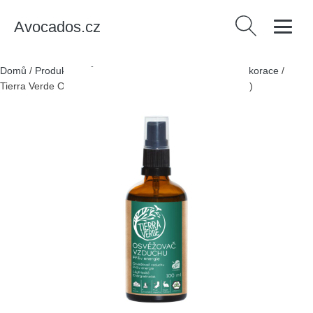
Avocados.cz
Vyhledávání
Domů
/
Produkty
/
Dům a zahrada
/
Bytové doplňky a dekorace
/
Tierra Verde Osvěžovač vzduchu - Příliv energie (100 ml)