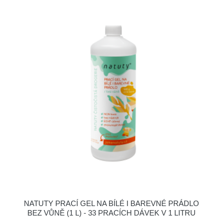
NATUTY PRACÍ GEL NA BÍLÉ I BAREVNÉ PRÁDLO
BEZ VŮNĚ (1 L) - 33 PRACÍCH DÁVEK V 1 LITRU