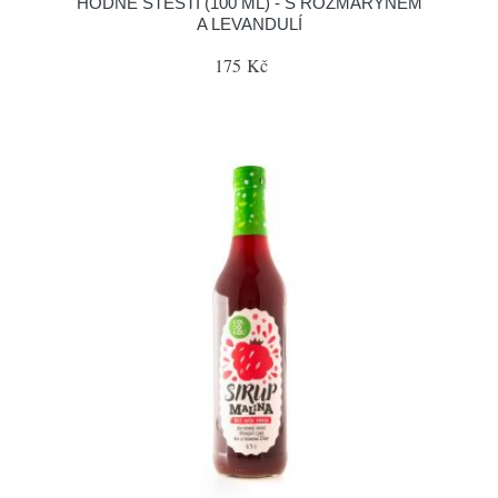
HODNĚ ŠTĚSTÍ (100 ML) - S ROZMARÝNEM
A LEVANDULÍ
175 Kč