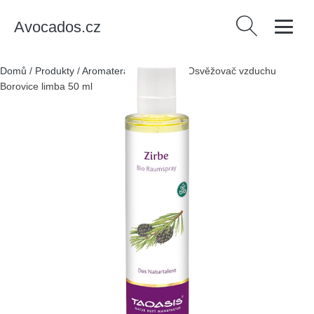
Avocados.cz
Vyhledávání
Domů
/
Produkty
/
Aromaterapie
/
Taoasis Osvěžovač vzduchu
Borovice limba 50 ml