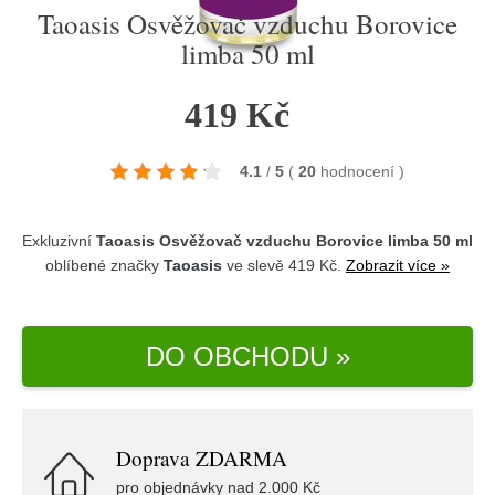
Taoasis Osvěžovač vzduchu Borovice
limba 50 ml
419 Kč
4.1
/
5
(
20
hodnocení
)
Exkluzivní
Taoasis Osvěžovač vzduchu Borovice limba 50 ml
oblíbené značky
Taoasis
ve slevě 419 Kč.
Zobrazit více »
DO OBCHODU »
Doprava ZDARMA
pro objednávky nad 2.000 Kč