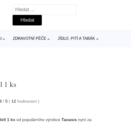
Vyhledávání
U
ZDRAVOTNÍ PÉČE
JÍDLO, PITÍ A TABÁK
l 1 ks
9
/
5
(
12
hodnocení
)
ell 1 ks
od populárního výrobce
Taoasis
nyní za