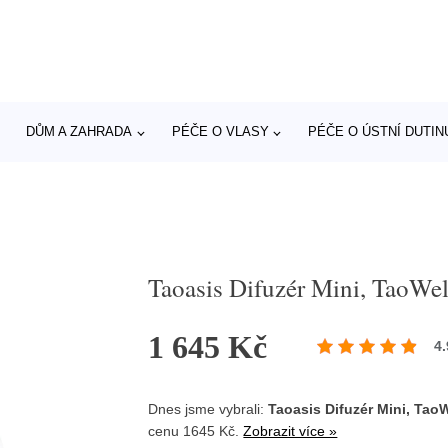
DŮM A ZAHRADA
PÉČE O VLASY
PÉČE O ÚSTNÍ DUTIN
Taoasis Difuzér Mini, TaoWel
1 645 Kč
4.
Dnes jsme vybrali:
Taoasis Difuzér Mini, TaoW
cenu 1645 Kč.
Zobrazit více »