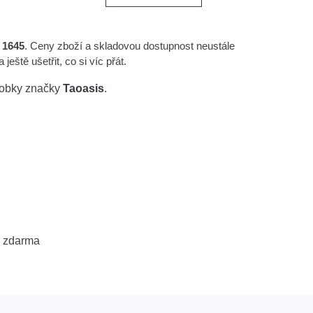
a
1645
. Ceny zboží a skladovou dostupnost neustále
ště ušetřit, co si víc přát.
robky značky
Taoasis
.
 zdarma