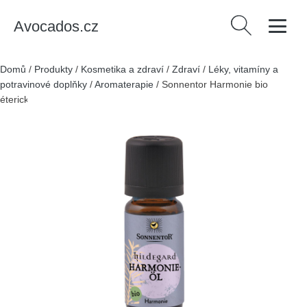
Avocados.cz
Vyhledávání
Domů
/
Produkty
/
Kosmetika a zdraví
/
Zdraví
/
Léky, vitamíny a
potravinové doplňky
/
Aromaterapie
/
Sonnentor Harmonie bio
éterický olej 10 ml