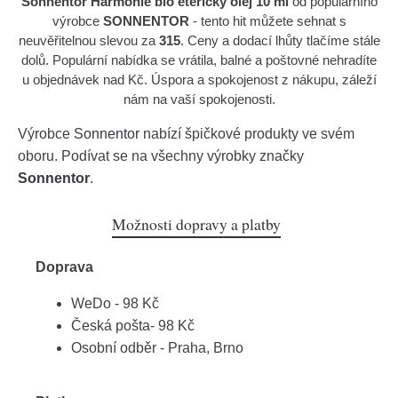
Sonnentor Harmonie bio éterický olej 10 ml
od populárního
výrobce
SONNENTOR
- tento hit můžete sehnat s
neuvěřitelnou slevou za
315
. Ceny a dodací lhůty tlačíme stále
dolů. Populární nabídka se vrátila, balné a poštovné nehradíte
u objednávek nad Kč. Úspora a spokojenost z nákupu, záleží
nám na vaší spokojenosti.
Výrobce
Sonnentor
nabízí špičkové produkty ve svém
oboru. Podívat se na všechny výrobky značky
Sonnentor
.
Možnosti dopravy a platby
Doprava
WeDo - 98 Kč
Česká pošta- 98 Kč
Osobní odběr - Praha, Brno