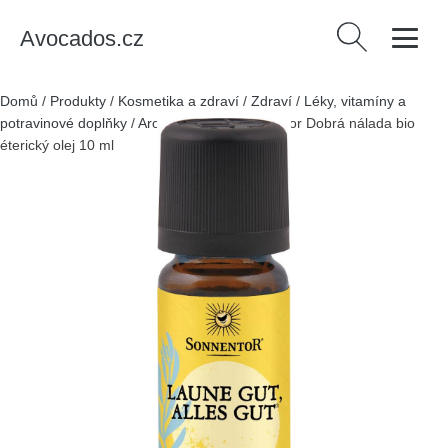
Avocados.cz
Vyhledávání
Domů
/
Produkty
/
Kosmetika a zdraví
/
Zdraví
/
Léky, vitamíny a
potravinové doplňky
/
Aromaterapie
/
Sonnentor Dobrá nálada bio
éterický olej 10 ml