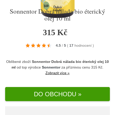
Sonnentor Dobrá nálada bio éterický
olej 10 ml
315 Kč
4.5
/
5
(
17
hodnocení
)
Oblíbené zboží
Sonnentor Dobrá nálada bio éterický olej 10
ml
od top výrobce
Sonnentor
za příznivou cenu 315 Kč.
Zobrazit více »
DO OBCHODU »