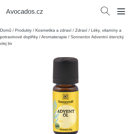
Avocados.cz
Vyhledávání
Domů
/
Produkty
/
Kosmetika a zdraví
/
Zdraví
/
Léky, vitamíny a
potravinové doplňky
/
Aromaterapie
/
Sonnentor Adventní éterický
olej bio 10 ml