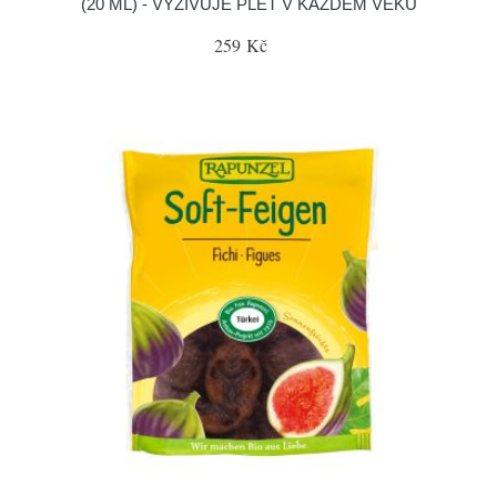
(20 ML) - VYŽIVUJE PLEŤ V KAŽDÉM VĚKU
259 Kč