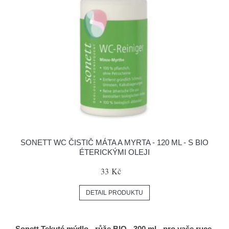
SONETT WC ČISTIČ MÁTA A MYRTA - 120 ML - S BIO
ÉTERICKÝMI OLEJI
33 Kč
DETAIL PRODUKTU
Sonett Tekuté mýdlo - růže BIO - 300 ml - pro vaše ruce,