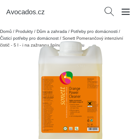
Avocados.cz
Vyhledávání
Domů
/
Produkty
/
Dům a zahrada
/
Potřeby pro domácnosti
/
Čisticí potřeby pro domácnost
/
Sonett Pomerančový intenzivní
čistič - 5 l - i na zažranou špínu a mastnotu