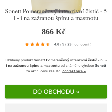
Sonett Pomerančový intenzivní čistič - 5
l - i na zažranou špínu a mastnotu
866 Kč
4.6
/
5
(
29
hodnocení
)
Oblíbený produkt
Sonett Pomerančový intenzivní čistič - 5 l -
i na zažranou špínu a mastnotu
od známého výrobce
Sonett
za akční cenu 866 Kč.
Zobrazit více »
DO OBCHODU »