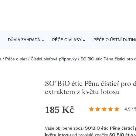
DŮM A ZAHRADA
PÉČE O VLASY
PÉČE O ÚSTNÍ DUTIN
a
/
Péče o pleť
/
Čisticí pleťové přípravky
/
SO’BiO étic Pěna čisticí pro 
SO’BiO étic Pěna čisticí pro 
extraktem z květu lotosu
185 Kč
4.9
/
Vaše oblíbené zboží
SO’BiO étic Pěna čisticí
květu lotosu
od proslulé značky
SO’BiO étic
v