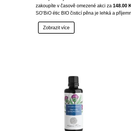
zakoupíte v časově omezené akci za
148.00 
SO’BiO étic BIO čisticí pěna je lehká a příjem
Zobrazit více