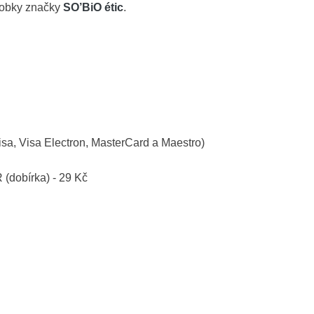
robky značky
SO’BiO étic
.
isa, Visa Electron, MasterCard a Maestro)
R (dobírka) - 29 Kč