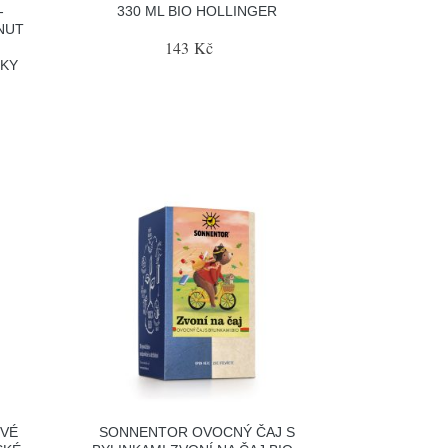
-
330 ML BIO HOLLINGER
NUT
143 Kč
NKY
OVÉ
SONNENTOR OVOCNÝ ČAJ S