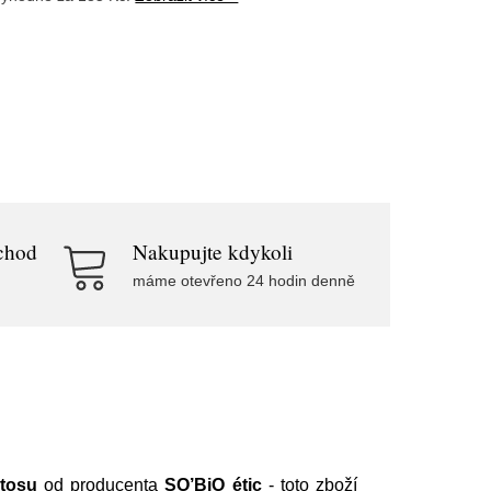
chod
Nakupujte kdykoli
máme otevřeno 24 hodin denně
otosu
od producenta
SO’BiO étic
- toto zboží