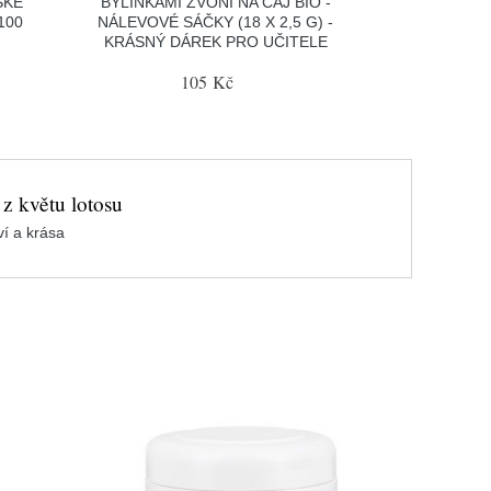
SKÉ
BYLINKAMI ZVONÍ NA ČAJ BIO -
100
NÁLEVOVÉ SÁČKY (18 X 2,5 G) -
KRÁSNÝ DÁREK PRO UČITELE
105 Kč
 z květu lotosu
í a krása