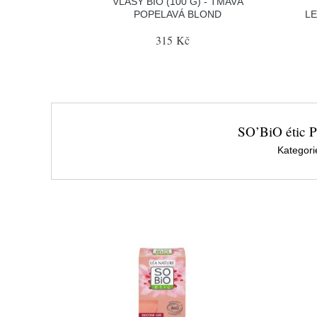
VLASY BIO (100 G) - TMAVÁ
POPELAVÁ BLOND
LE
315 Kč
SO’BiO étic Pě
Kategori