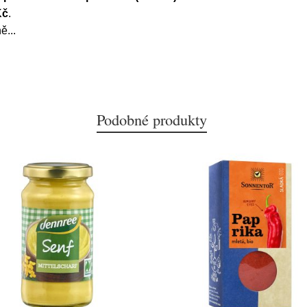
Kč
.
ně
...
Podobné produkty