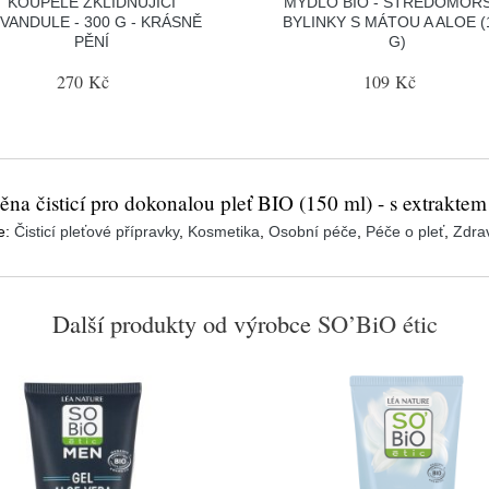
KOUPELE ZKLIDŇUJÍCÍ
MÝDLO BIO - STŘEDOMOŘ
VANDULE - 300 G - KRÁSNĚ
BYLINKY S MÁTOU A ALOE (
PĚNÍ
G)
270 Kč
109 Kč
na čisticí pro dokonalou pleť BIO (150 ml) - s extraktem
e:
Čisticí pleťové přípravky
,
Kosmetika
,
Osobní péče
,
Péče o pleť
,
Zdrav
Další produkty od výrobce
SO’BiO étic