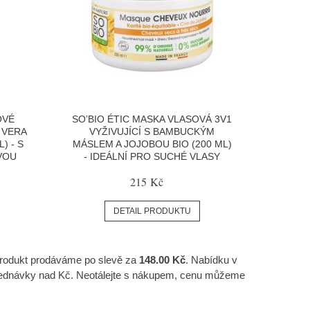
OVÉ
SO’BIO ÉTIC MASKA VLASOVÁ 3V1
 VERA
VYŽIVUJÍCÍ S BAMBUCKÝM
) - S
MÁSLEM A JOJOBOU BIO (200 ML)
VOU
- IDEÁLNÍ PRO SUCHÉ VLASY
215 Kč
DETAIL PRODUKTU
produkt prodáváme po slevě za
148.00 Kč
. Nabídku v
bjednávky nad Kč. Neotálejte s nákupem, cenu můžeme