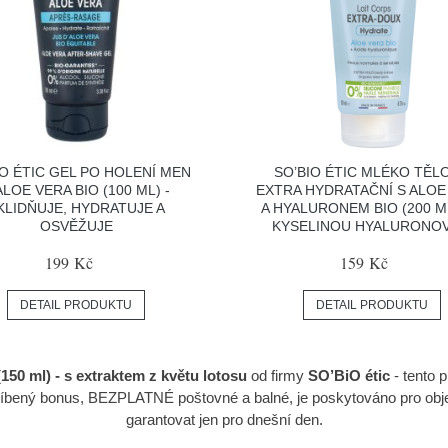
IO ÉTIC GEL PO HOLENÍ MEN
SO’BIO ÉTIC MLÉKO TĚL
ALOE VERA BIO (100 ML) -
EXTRA HYDRATAČNÍ S ALOE
KLIDŇUJE, HYDRATUJE A
A HYALURONEM BIO (200 ML
OSVĚŽUJE
KYSELINOU HYALURONO
199 Kč
159 Kč
DETAIL PRODUKTU
DETAIL PRODUKTU
150 ml) - s extraktem z květu lotosu
od firmy
SO’BiO étic
- tento 
blíbený bonus, BEZPLATNÉ poštovné a balné, je poskytováno pro o
garantovat jen pro dnešní den.