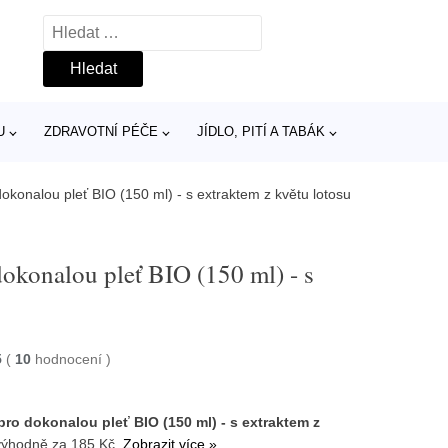
Vyhledávání
U
ZDRAVOTNÍ PÉČE
JÍDLO, PITÍ A TABÁK
dokonalou pleť BIO (150 ml) - s extraktem z květu lotosu
dokonalou pleť BIO (150 ml) - s
5
(
10
hodnocení
)
 pro dokonalou pleť BIO (150 ml) - s extraktem z
ýhodně za 185 Kč.
Zobrazit více »