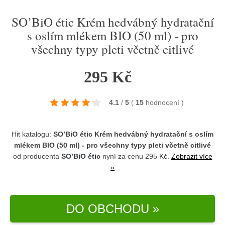
SO’BiO étic Krém hedvábný hydratační
s oslím mlékem BIO (50 ml) - pro
všechny typy pleti včetně citlivé
295 Kč
4.1
/
5
(
15
hodnocení
)
Hit katalogu:
SO’BiO étic Krém hedvábný hydratační s oslím
mlékem BIO (50 ml) - pro všechny typy pleti včetně citlivé
od producenta
SO’BiO étic
nyní za cenu 295 Kč.
Zobrazit více
»
DO OBCHODU »