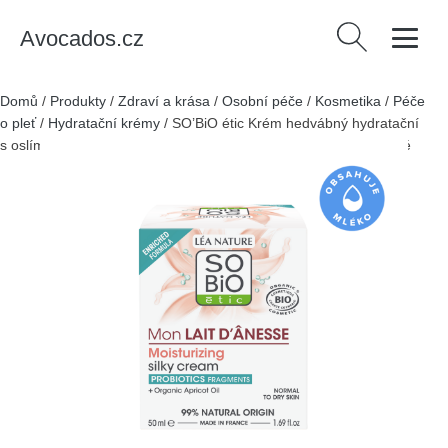
Avocados.cz
Vyhledávání
Domů
/
Produkty
/
Zdraví a krása
/
Osobní péče
/
Kosmetika
/
Péče
o pleť
/
Hydratační krémy
/
SO’BiO étic Krém hedvábný hydratační
s oslím mlékem BIO (50 ml) - pro všechny typy pleti včetně citlivé