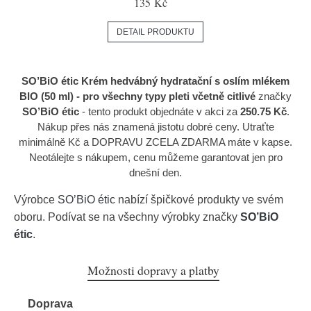
135 Kč
DETAIL PRODUKTU
SO’BiO étic Krém hedvábný hydratační s oslím mlékem
BIO (50 ml) - pro všechny typy pleti včetně citlivé
značky
SO’BiO étic
- tento produkt objednáte v akci za
250.75 Kč
.
Nákup přes nás znamená jistotu dobré ceny. Utraťte
minimálně Kč a DOPRAVU ZCELA ZDARMA máte v kapse.
Neotálejte s nákupem, cenu můžeme garantovat jen pro
dnešní den.
Výrobce
SO’BiO étic
nabízí špičkové produkty ve svém
oboru. Podívat se na všechny výrobky značky
SO’BiO
étic
.
Možnosti dopravy a platby
Doprava