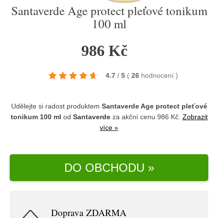
Santaverde Age protect pleťové tonikum
100 ml
986 Kč
4.7
/
5
(
26
hodnocení
)
Udělejte si radost produktem
Santaverde Age protect pleťové
tonikum 100 ml
od
Santaverde
za akční cenu 986 Kč.
Zobrazit
více »
DO OBCHODU »
Doprava ZDARMA