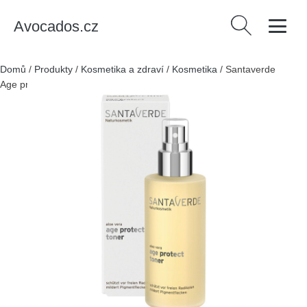
Avocados.cz
Vyhledávání
Domů
/
Produkty
/
Kosmetika a zdraví
/
Kosmetika
/
Santaverde
Age protect pleťové tonikum 100 ml