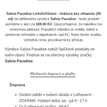
Salvia Paradise Lichořeřišnice - tinktura bez ethanolu (50
ml)
od oblíbeného výrobce
Salvia Paradise
- tento produkt
posíláme v akci za
169.00 Kč
. Upozorňujeme, že nabídka má
omezenou platnost. Populární nabídka se vrátila, balné a
poštovné nehradíte u objednávek nad Kč. Naše heslo: kvalita,
výhodná cena, prozákaznický přístup.
Výrobce
Salvia Paradise
nabízí špičkové produkty ve
svém oboru. Podívat se na všechny výrobky značky
Salvia Paradise
.
Možnosti dopravy a platby
Doprava
Osobní odběr v našem skladu v Letňanech -
ZDARMA. Výdejní doba: po - pá 9 - 17 h
GLS přepravní služba - 89 Kč