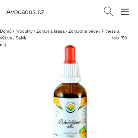
Avocados.cz
Vyhledávání
Domů
/
Produkty
/
Zdraví a krása
/
Zdravotní péče
/
Fitness a
výživa
/
Salvia Paradise Lichořeřišnice - tinktura bez ethanolu (50
ml)