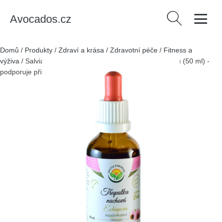
Avocados.cz
Vyhledávání
Domů
/
Produkty
/
Zdraví a krása
/
Zdravotní péče
/
Fitness a
výživa
/
Salvia Paradise Echinacea - tinktura bez ethanolu (50 ml) -
podporuje přirozenou imunitu