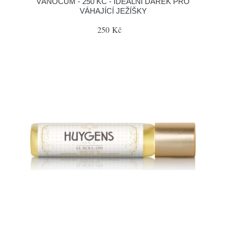
VÁNOCŮM - 250 KČ - IDEÁLNÍ DÁREK PRO
VÁHAJÍCÍ JEŽÍŠKY
250 Kč