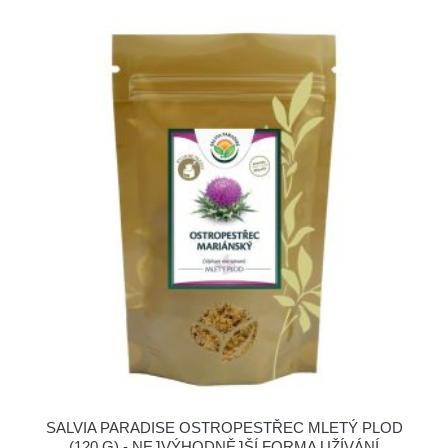
SALVIA PARADISE OSTROPESTŘEC MLETÝ PLOD
(120 G) - NEJVÝHODNĚJŠÍ FORMA UŽÍVÁNÍ