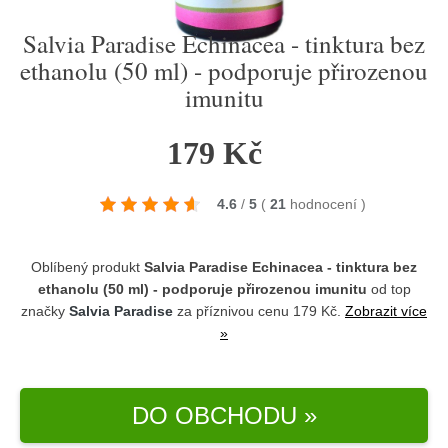
Salvia Paradise Echinacea - tinktura bez
ethanolu (50 ml) - podporuje přirozenou
imunitu
179 Kč
4.6
/
5
(
21
hodnocení
)
Oblíbený produkt
Salvia Paradise Echinacea - tinktura bez
ethanolu (50 ml) - podporuje přirozenou imunitu
od top
značky
Salvia Paradise
za příznivou cenu 179 Kč.
Zobrazit více
»
DO OBCHODU »