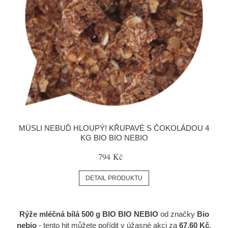
MÜSLI NEBUĎ HLOUPÝ! KŘUPAVÉ S ČOKOLÁDOU 4
KG BIO BIO NEBIO
794 Kč
DETAIL PRODUKTU
Rýže mléčná bílá 500 g BIO BIO NEBIO
od značky
Bio
nebio
- tento hit můžete pořídit v úžasné akci za
67.60 Kč
.