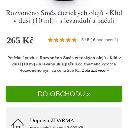
Rozvoněno Směs éterických olejů - Klid
v duši (10 ml) - s levandulí a pačuli
265 Kč
5
/
5
(
6
hodnocení
)
Perfektní produkt
Rozvoněno Směs éterických olejů - Klid v
duši (10 ml) - s levandulí a pačuli
od známého výrobce
Rozvoněno
nyní za cenu 265 Kč.
Zobrazit více »
DO OBCHODU »
Doprava ZDARMA
pro objednávky nad 2.000 Kč