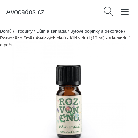
Avocados.cz
Vyhledávání
Domů
/
Produkty
/
Dům a zahrada
/
Bytové doplňky a dekorace
/
Rozvoněno Směs éterických olejů - Klid v duši (10 ml) - s levandulí
a pačuli