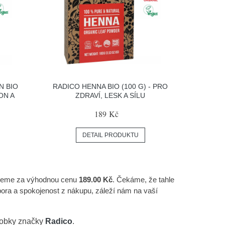
N BIO
RADICO HENNA BIO (100 G) - PRO
ON A
ZDRAVÍ, LESK A SÍLU
189 Kč
DETAIL PRODUKTU
ujeme za výhodnou cenu
189.00 Kč
. Čekáme, že tahle
ra a spokojenost z nákupu, záleží nám na vaší
robky značky
Radico
.