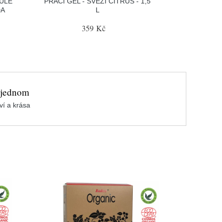
DULE
PRACÍ GEL - SVĚŽÍ CITRUS - 1,5
DA
L
359 Kč
 jednom
ví a krása