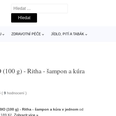
Vyhledávání
U
ZDRAVOTNÍ PÉČE
JÍDLO, PITÍ A TABÁK
(100 g) - Ritha - šampon a kúra
5
(
9
hodnocení
)
O (100 g) - Ritha - šampon a kúra v jednom
od
 189 Kč.
Zobrazit více »