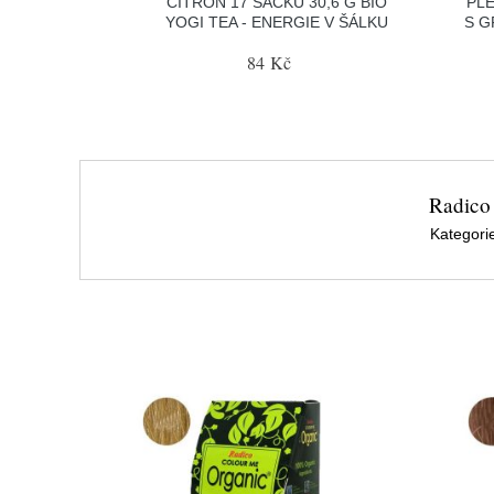
CITRÓN 17 SÁČKŮ 30,6 G BIO
PL
YOGI TEA - ENERGIE V ŠÁLKU
S G
84 Kč
Radico
Kategori