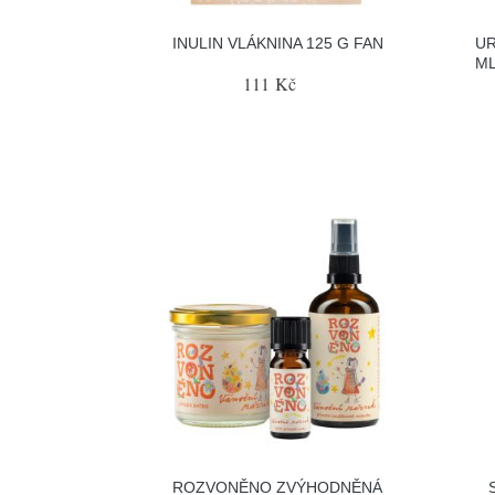
INULIN VLÁKNINA 125 G FAN
UR
ML
111 Kč
ROZVONĚNO ZVÝHODNĚNÁ