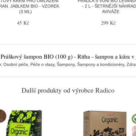
EŤOVÝ KRÉM PRO OMLAZENÍ
PRÁDLA S VŮNÍ BIO LEVAN
RAN. JABLKEM BIO - VZOREK
- 2 L - ŠETRNĚJŠÍ NÁHRA
(3 ML)
AVIVÁŽE
45 Kč
299 Kč
 Práškový šampon BIO (100 g) - Ritha - šampon a kúra v
e:
Osobní péče
,
Péče o vlasy
,
Šampony
,
Šampony a kondicionéry
,
Zdra
Další produkty od výrobce
Radico