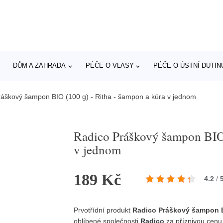
DŮM A ZAHRADA
PÉČE O VLASY
PÉČE O ÚSTNÍ DUTIN
ráškový šampon BIO (100 g) - Ritha - šampon a kúra v jednom
Radico Práškový šampon BIO 
v jednom
189 Kč
4.2
/
Prvotřídní produkt
Radico Práškový šampon BI
oblíbené společnosti
Radico
za příznivou cenu