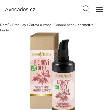
Avocados.cz
Vyhledávání
Domů
/
Produkty
/
Zdraví a krása
/
Osobní péče
/
Kosmetika
/
Purity Vision Ricinový olej (100 ml) - dokonalá univerzální péče