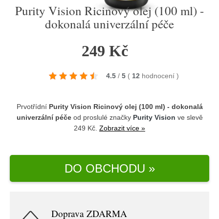
Purity Vision Ricinový olej (100 ml) -
dokonalá univerzální péče
249 Kč
4.5
/
5
(
12
hodnocení
)
Prvotřídní
Purity Vision Ricinový olej (100 ml) - dokonalá
univerzální péče
od proslulé značky
Purity Vision
ve slevě
249 Kč.
Zobrazit více »
DO OBCHODU »
Doprava ZDARMA