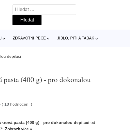
Vyhledávání
U
ZDRAVOTNÍ PÉČE
JÍDLO, PITÍ A TABÁK
lou depilaci
á pasta (400 g) - pro dokonalou
5
(
13
hodnocení
)
cukrová pasta (400 g) - pro dokonalou depilaci
od
Kč.
Zobrazit více »