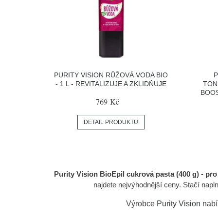
PURITY VISION RŮŽOVÁ VODA BIO
P
- 1 L - REVITALIZUJE A ZKLIDŇUJE
TON
BOOS
769 Kč
DETAIL PRODUKTU
Purity Vision BioEpil cukrová pasta (400 g) - pr
najdete nejvýhodnější ceny. Stačí na
Výrobce
Purity Vision
nabí