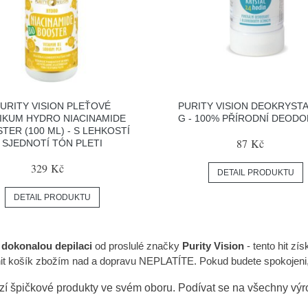
URITY VISION PLEŤOVÉ
PURITY VISION DEOKRYSTAL
IKUM HYDRO NIACINAMIDE
G - 100% PŘÍRODNÍ DEOD
TER (100 ML) - S LEHKOSTÍ
87 Kč
SJEDNOTÍ TÓN PLETI
329 Kč
DETAIL PRODUKTU
DETAIL PRODUKTU
o dokonalou depilaci
od proslulé značky
Purity Vision
- tento hit zí
plnit košík zbožím nad a dopravu NEPLATÍTE. Pokud budete spokoje
zí špičkové produkty ve svém oboru. Podívat se na všechny vý