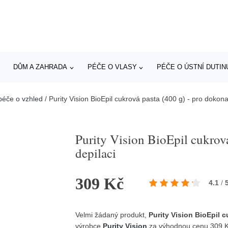
DŮM A ZAHRADA
PÉČE O VLASY
PÉČE O ÚSTNÍ DUTIN
péče o vzhled
/
Purity Vision BioEpil cukrová pasta (400 g) - pro dokona
Purity Vision BioEpil cukrov
depilaci
309 Kč
4.1
/
Velmi žádaný produkt,
Purity Vision BioEpil 
výrobce
Purity Vision
za výhodnou cenu 309 