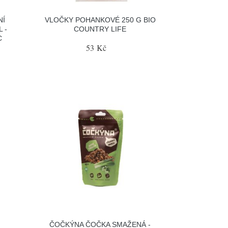
NÍ
VLOČKY POHANKOVÉ 250 G BIO
 -
COUNTRY LIFE
C
53 Kč
ČOČKÝNA ČOČKA SMAŽENÁ -