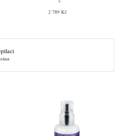
L
2 789 Kč
pilaci
krása