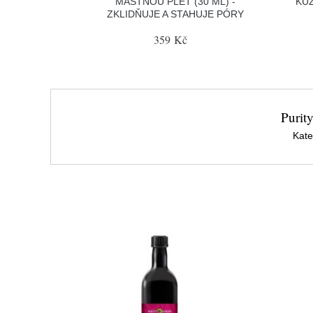
MASTNOU PLEŤ (30 ML) -
KŮ
ZKLIDŇUJE A STAHUJE PÓRY
359 Kč
Purit
Kate