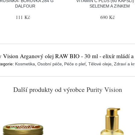
RUSINKA- BORŮVKA 284 G
VITAMIN C PLUS (60 KAPSLÍ) 
DALFOUR
SELENEM A ZINKEM
111 Kč
690 Kč
y Vision Arganový olej RAW BIO - 30 ml - elixír mládí a
tegorie:
Kosmetika
,
Osobní péče
,
Péče o pleť
,
Tělové oleje
,
Zdraví a k
Další produkty od výrobce
Purity Vision