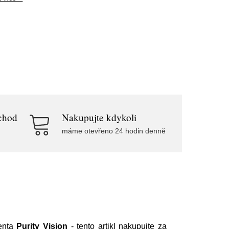
chod
Nakupujte kdykoli
máme otevřeno 24 hodin denně
enta
Purity Vision
- tento artikl nakupujte za