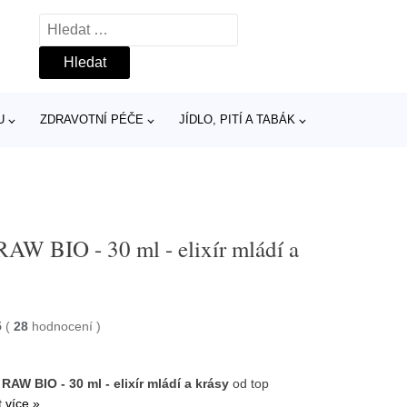
Vyhledávání
U
ZDRAVOTNÍ PÉČE
JÍDLO, PITÍ A TABÁK
RAW BIO - 30 ml - elixír mládí a
5
(
28
hodnocení
)
RAW BIO - 30 ml - elixír mládí a krásy
od top
t více »