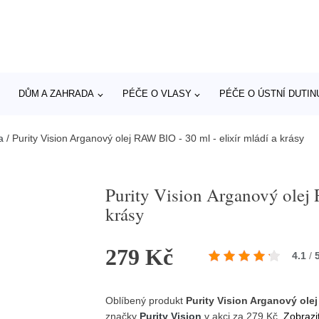
DŮM A ZAHRADA
PÉČE O VLASY
PÉČE O ÚSTNÍ DUTIN
a
/
Purity Vision Arganový olej RAW BIO - 30 ml - elixír mládí a krásy
Purity Vision Arganový olej 
krásy
279 Kč
4.1
/
Oblíbený produkt
Purity Vision Arganový olej 
značky
Purity Vision
v akci za 279 Kč.
Zobrazi