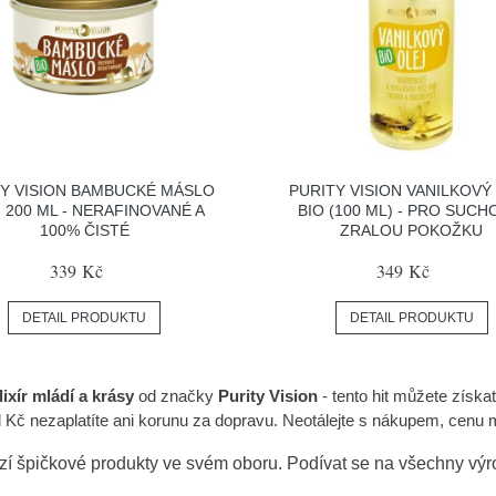
TY VISION BAMBUCKÉ MÁSLO
PURITY VISION VANILKOVÝ
- 200 ML - NERAFINOVANÉ A
BIO (100 ML) - PRO SUCH
100% ČISTÉ
ZRALOU POKOŽKU
339 Kč
349 Kč
DETAIL PRODUKTU
DETAIL PRODUKTU
ixír mládí a krásy
od značky
Purity Vision
- tento hit můžete získat
d Kč nezaplatíte ani korunu za dopravu. Neotálejte s nákupem, cenu
zí špičkové produkty ve svém oboru. Podívat se na všechny vý