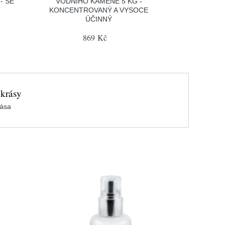
- SE
VODNÍHO KAMENE 5 KG -
KONCENTROVANÝ A VYSOCE
ÚČINNÝ
869 Kč
 krásy
rása