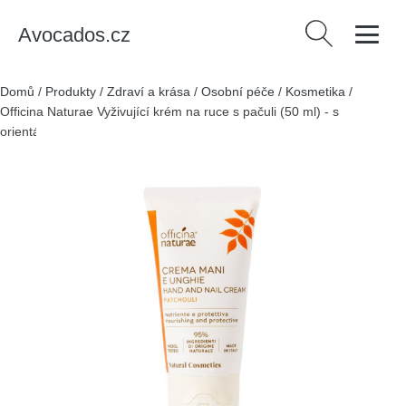
Avocados.cz
Vyhledávání
Domů
/
Produkty
/
Zdraví a krása
/
Osobní péče
/
Kosmetika
/
Officina Naturae Vyživující krém na ruce s pačuli (50 ml) - s
orientální dřevitou vůní