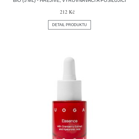
BIO (5 ML) - HŘEJIVÉ, VYROVNÁVACÍ A POSILUJÍCÍ
212 Kč
DETAIL PRODUKTU