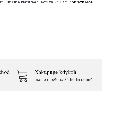
sti
Officina Naturae
v akci za 249 Kč.
Zobrazit více
chod
Nakupujte kdykoli
máme otevřeno 24 hodin denně