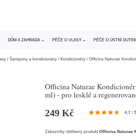
DŮM A ZAHRADA
PÉČE O VLASY
PÉČE O ÚSTNÍ DUTIN
asy
/
Šampony a kondicionéry
/
Kondicionéry
/
Officina Naturae Kondicio
Officina Naturae Kondicionér 
ml) - pro lesklé a regenerovan
249 Kč
4.7
/
Zákazníky oblíbený produkt
Officina Naturae 