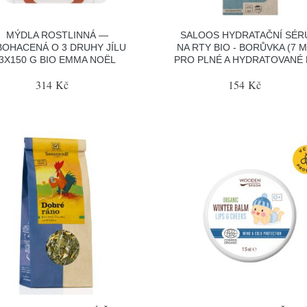
MÝDLA ROSTLINNÁ —
SALOOS HYDRATAČNÍ SÉ
OHACENÁ O 3 DRUHY JÍLU
NA RTY BIO - BORŮVKA (7 M
3X150 G BIO EMMA NOËL
PRO PLNÉ A HYDRATOVANÉ
314 Kč
154 Kč