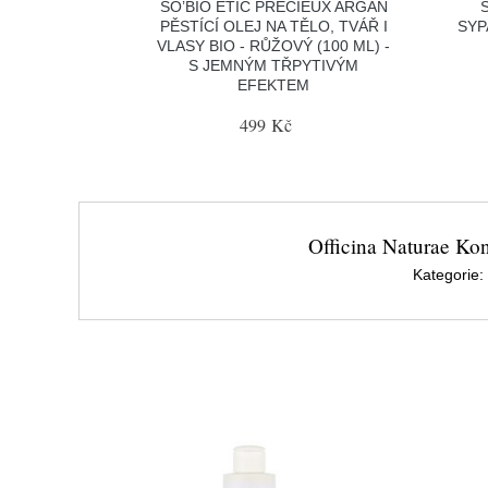
SO’BIO ÉTIC PRÉCIEUX ARGAN
PĚSTÍCÍ OLEJ NA TĚLO, TVÁŘ I
SYP
VLASY BIO - RŮŽOVÝ (100 ML) -
S JEMNÝM TŘPYTIVÝM
EFEKTEM
499 Kč
Officina Naturae Kon
Kategorie: