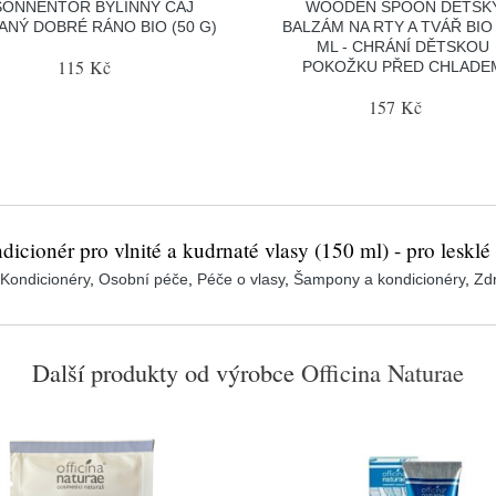
SONNENTOR BYLINNÝ ČAJ
WOODEN SPOON DĚTSK
ANÝ DOBRÉ RÁNO BIO (50 G)
BALZÁM NA RTY A TVÁŘ BIO 
ML - CHRÁNÍ DĚTSKOU
115 Kč
POKOŽKU PŘED CHLADE
157 Kč
dicionér pro vlnité a kudrnaté vlasy (150 ml) - pro lesklé
Kondicionéry
,
Osobní péče
,
Péče o vlasy
,
Šampony a kondicionéry
,
Zdr
Další produkty od výrobce
Officina Naturae