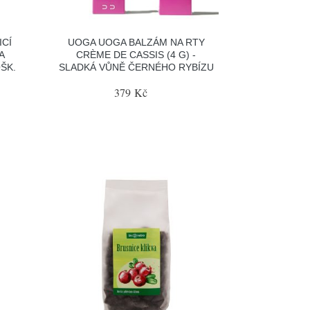
ICÍ
UOGA UOGA BALZÁM NA RTY
A
CRÈME DE CASSIS (4 G) -
OŠK.
SLADKÁ VŮNĚ ČERNÉHO RYBÍZU
379 Kč