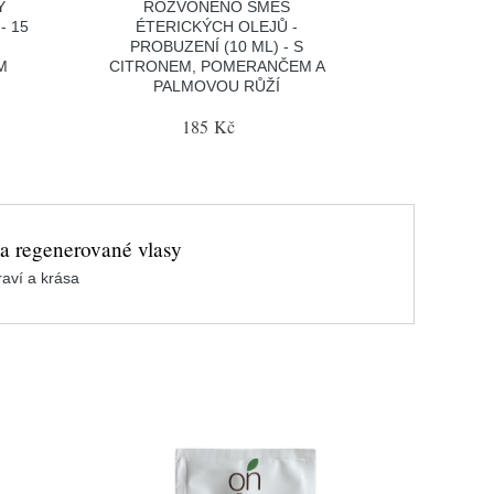
Ý
ROZVONĚNO SMĚS
- 15
ÉTERICKÝCH OLEJŮ -
PROBUZENÍ (10 ML) - S
M
CITRONEM, POMERANČEM A
PALMOVOU RŮŽÍ
185 Kč
 a regenerované vlasy
aví a krása