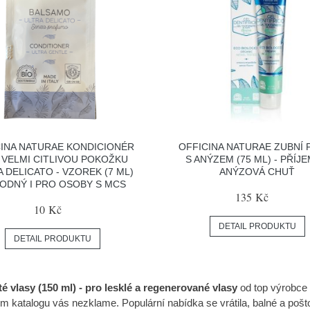
CINA NATURAE KONDICIONÉR
OFFICINA NATURAE ZUBNÍ 
 VELMI CITLIVOU POKOŽKU
S ANÝZEM (75 ML) - PŘÍJ
 DELICATO - VZOREK (7 ML)
ANÝZOVÁ CHUŤ
HODNÝ I PRO OSOBY S MCS
135 Kč
10 Kč
DETAIL PRODUKTU
DETAIL PRODUKTU
é vlasy (150 ml) - pro lesklé a regenerované vlasy
od top výrobce
m katalogu vás nezklame. Populární nabídka se vrátila, balné a poš