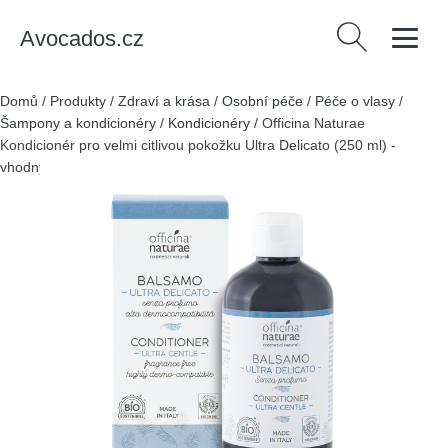
Avocados.cz
Vyhledávání
Domů
/
Produkty
/
Zdraví a krása
/
Osobní péče
/
Péče o vlasy
/
Šampony a kondicionéry
/
Kondicionéry
/
Officina Naturae
Kondicionér pro velmi citlivou pokožku Ultra Delicato (250 ml) -
vhodný i pro osoby s mcs