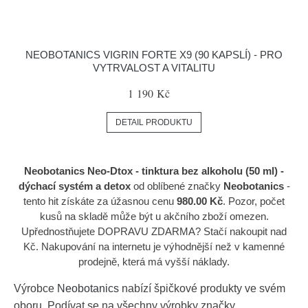
NEOBOTANICS VIGRIN FORTE X9 (90 KAPSLÍ) - PRO
VYTRVALOST A VITALITU
1 190 Kč
DETAIL PRODUKTU
Neobotanics Neo-Dtox - tinktura bez alkoholu (50 ml) -
dýchací systém a detox
od oblíbené značky
Neobotanics
-
tento hit získáte za úžasnou cenu
980.00 Kč
. Pozor, počet
kusů na skladě může být u akčního zboží omezen.
Upřednostňujete DOPRAVU ZDARMA? Stačí nakoupit nad
Kč. Nakupování na internetu je výhodnější než v kamenné
prodejně, která má vyšší náklady.
Výrobce
Neobotanics
nabízí špičkové produkty ve svém
oboru. Podívat se na všechny výrobky značky