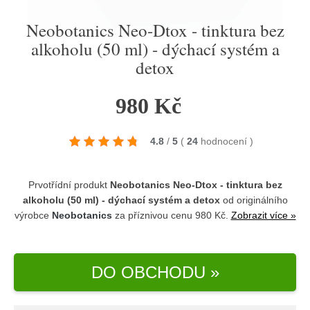
Neobotanics Neo-Dtox - tinktura bez
alkoholu (50 ml) - dýchací systém a
detox
980 Kč
4.8
/
5
(
24
hodnocení
)
Prvotřídní produkt
Neobotanics Neo-Dtox - tinktura bez
alkoholu (50 ml) - dýchací systém a detox
od originálního
výrobce
Neobotanics
za příznivou cenu 980 Kč.
Zobrazit více »
DO OBCHODU »