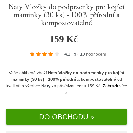
Naty Vložky do podprsenky pro kojící
maminky (30 ks) - 100% přírodní a
kompostovatelné
159 Kč
4.1
/
5
(
10
hodnocení
)
Vaše oblíbené zboží
Naty Vložky do podprsenky pro kojící
maminky (30 ks) - 100% přírodní a kompostovatelné
od
kvalitního výrobce
Naty
za přívětivou cenu 159 Kč.
Zobrazit více
»
DO OBCHODU »