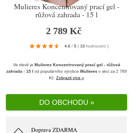
Mulieres Koncentrovaný prací gel -
růžová zahrada - 15 l
2 789 Kč
4.6
/
5
(
10
hodnocení
)
Ve slevě je
Mulieres Koncentrovaný prací gel - růžová
zahrada - 15 l
od populárního výrobce
Mulieres
v akci za 2 789
Kč.
Zobrazit více »
DO OBCHODU »
Doprava ZDARMA