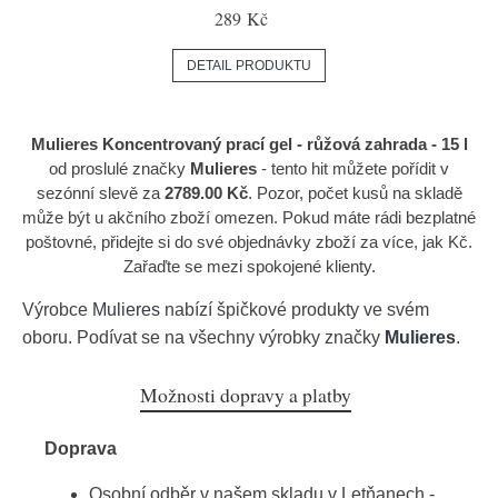
289 Kč
DETAIL PRODUKTU
Mulieres Koncentrovaný prací gel - růžová zahrada - 15 l
od proslulé značky
Mulieres
- tento hit můžete pořídit v
sezónní slevě za
2789.00 Kč
. Pozor, počet kusů na skladě
může být u akčního zboží omezen. Pokud máte rádi bezplatné
poštovné, přidejte si do své objednávky zboží za více, jak Kč.
Zařaďte se mezi spokojené klienty.
Výrobce
Mulieres
nabízí špičkové produkty ve svém
oboru. Podívat se na všechny výrobky značky
Mulieres
.
Možnosti dopravy a platby
Doprava
Osobní odběr v našem skladu v Letňanech -