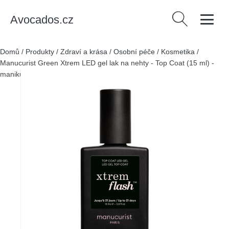
Avocados.cz
Vyhledávání
Domů
/
Produkty
/
Zdraví a krása
/
Osobní péče
/
Kosmetika
/
Manucurist Green Xtrem LED gel lak na nehty - Top Coat (15 ml) -
manikúra vydrží až 21 dní