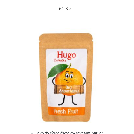
64 Kč
HUGO ŽVÝKAČKY OVOCNÉ (45 G)