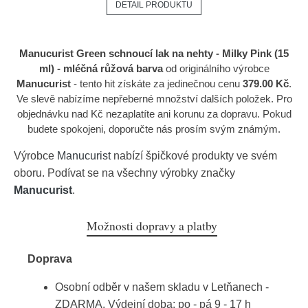
DETAIL PRODUKTU
Manucurist Green schnoucí lak na nehty - Milky Pink (15
ml) - mléčná růžová barva
od originálního výrobce
Manucurist
- tento hit získáte za jedinečnou cenu
379.00 Kč
.
Ve slevě nabízíme nepřeberné množství dalších položek. Pro
objednávku nad Kč nezaplatíte ani korunu za dopravu. Pokud
budete spokojeni, doporučte nás prosím svým známým.
Výrobce
Manucurist
nabízí špičkové produkty ve svém
oboru. Podívat se na všechny výrobky značky
Manucurist
.
Možnosti dopravy a platby
Doprava
Osobní odběr v našem skladu v Letňanech -
ZDARMA. Výdejní doba: po - pá 9 - 17 h