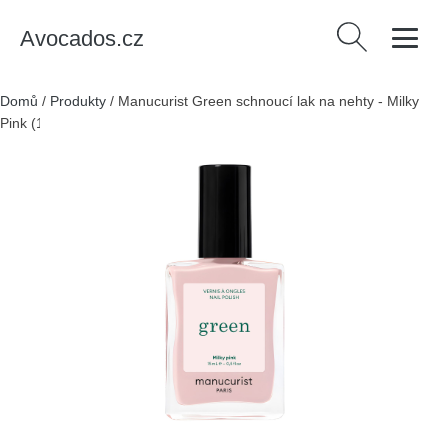
Avocados.cz
Vyhledávání
Domů
/
Produkty
/
Manucurist Green schnoucí lak na nehty - Milky
Pink (15 ml) - mléčná růžová barva