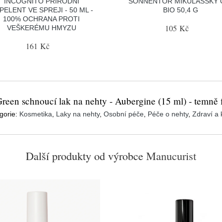
INCOGNITO PŘÍRODNÍ
SONNENTOR MIKULÁŠSKÝ 
PELENT VE SPREJI - 50 ML -
BIO 50,4 G
100% OCHRANA PROTI
105 Kč
VEŠKERÉMU HMYZU
161 Kč
reen schnoucí lak na nehty - Aubergine (15 ml) - temně f
gorie:
Kosmetika
,
Laky na nehty
,
Osobní péče
,
Péče o nehty
,
Zdraví a 
Další produkty od výrobce
Manucurist