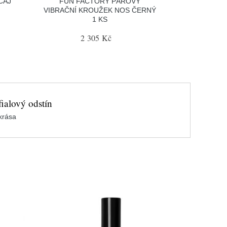
ČAJ
FUN FACTORY PÁROVÝ
VIBRAČNÍ KROUŽEK NOS ČERNÝ
1 KS
2 305 Kč
ialový odstín
krása