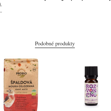
č
.
..
Podobné produkty