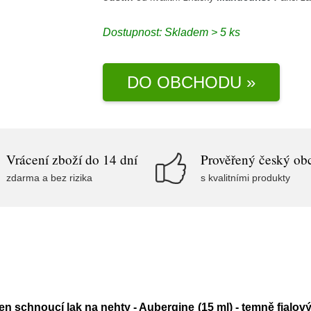
Dostupnost:
Skladem > 5 ks
DO OBCHODU »
Vrácení zboží do 14 dní
Prověřený český ob
zdarma a bez rizika
s kvalitními produkty
n schnoucí lak na nehty - Aubergine (15 ml) - temně fialový