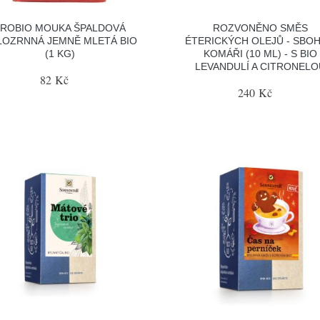
PROBIO MOUKA ŠPALDOVÁ
ROZVONĚNO SMĚS
LOZRNNÁ JEMNĚ MLETÁ BIO
ÉTERICKÝCH OLEJŮ - SBO
(1 KG)
KOMÁŘI (10 ML) - S BIO
LEVANDULÍ A CITRONELO
82 Kč
240 Kč