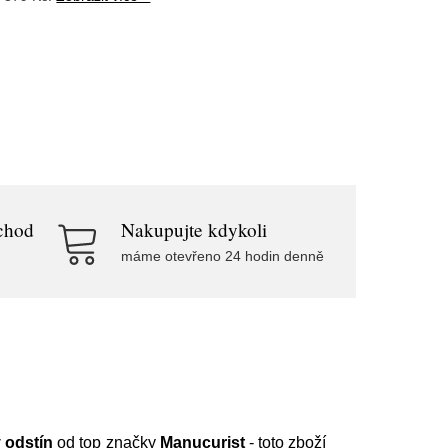
chod
Nakupujte kdykoli
máme otevřeno 24 hodin denně
 odstín
od top značky
Manucurist
- toto zboží