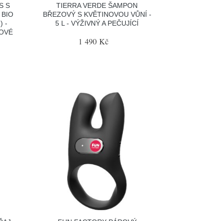
S S
TIERRA VERDE ŠAMPON
 BIO
BŘEZOVÝ S KVĚTINOVOU VŮNÍ -
) -
5 L - VÝŽIVNÝ A PEČUJÍCÍ
OVÉ
1 490 Kč