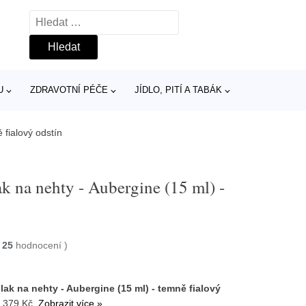
Vyhledávání
U
ZDRAVOTNÍ PÉČE
JÍDLO, PITÍ A TABÁK
 fialový odstín
k na nehty - Aubergine (15 ml) -
25
hodnocení
)
ak na nehty - Aubergine (15 ml) - temně fialový
a 379 Kč.
Zobrazit více »