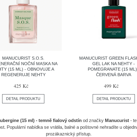
MANUCURIST S.O.S.
MANUCURIST GREEN FLAS
NERAČNÍ NOČNÍ MASKA NA
GEL LAK NA NEHTY -
TY (15 ML) - OBNOVUJE A
POMEGRANATE (15 ML)
REGENERUJE NEHTY
ČERVENÁ BARVA
425 Kč
499 Kč
DETAIL PRODUKTU
DETAIL PRODUKTU
bergine (15 ml) - temně fialový odstín
od značky
Manucurist
- te
 Populární nabídka se vrátila, balné a poštovné nehradíte u objedn
prozákaznický přístup.