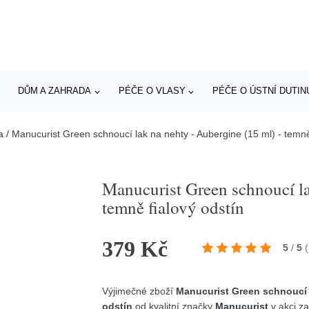
DŮM A ZAHRADA
PÉČE O VLASY
PÉČE O ÚSTNÍ DUTIN
a
/
Manucurist Green schnoucí lak na nehty - Aubergine (15 ml) - temně
Manucurist Green schnoucí la
temně fialový odstín
379 Kč
5
/
5
(
Výjimečné zboží
Manucurist Green schnoucí l
odstín
od kvalitní značky
Manucurist
v akci z