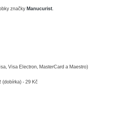
robky značky
Manucurist
.
isa, Visa Electron, MasterCard a Maestro)
R (dobírka) - 29 Kč