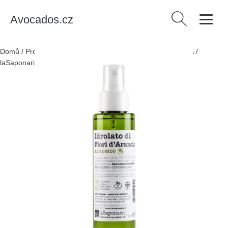
Avocados.cz
Vyhledávání
Domů
/
Produkty
/
Zdraví a krása
/
Osobní péče
/
Kosmetika
/
laSaponaria Pomerančová květová voda BIO (100 ml)