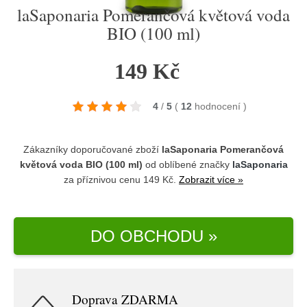
laSaponaria Pomerančová květová voda
BIO (100 ml)
149 Kč
4
/
5
(
12
hodnocení
)
Zákazníky doporučované zboží
laSaponaria Pomerančová
květová voda BIO (100 ml)
od oblíbené značky
laSaponaria
za příznivou cenu 149 Kč.
Zobrazit více »
DO OBCHODU »
Doprava ZDARMA