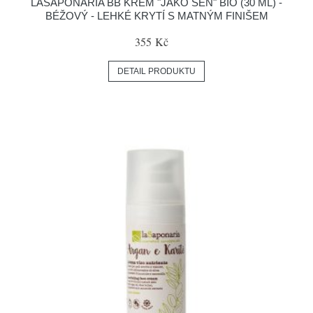
LASAPONARIA BB KRÉM "JAKO SEN" BIO (30 ML) -
BÉŽOVÝ - LEHKÉ KRYTÍ S MATNÝM FINIŠEM
355 Kč
DETAIL PRODUKTU