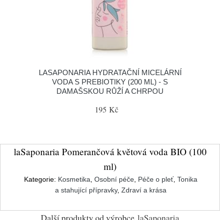
LASAPONARIA HYDRATAČNÍ MICELÁRNÍ
VODA S PREBIOTIKY (200 ML) - S
DAMAŠSKOU RŮŽÍ A CHRPOU
195 Kč
laSaponaria Pomerančová květová voda BIO (100
ml)
Kategorie:
Kosmetika
,
Osobní péče
,
Péče o pleť
,
Tonika
a stahující přípravky
,
Zdraví a krása
Další produkty od výrobce
laSaponaria