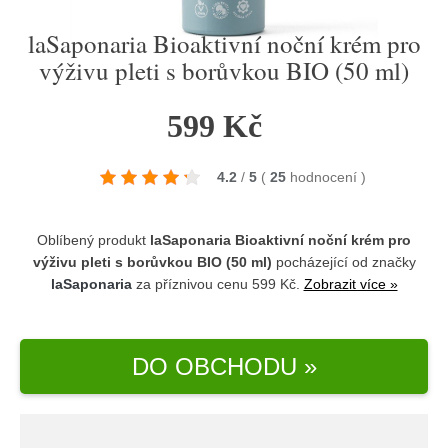
laSaponaria Bioaktivní noční krém pro
výživu pleti s borůvkou BIO (50 ml)
599 Kč
4.2
/
5
(
25
hodnocení
)
Oblíbený produkt
laSaponaria Bioaktivní noční krém pro
výživu pleti s borůvkou BIO (50 ml)
pocházející od značky
laSaponaria
za příznivou cenu 599 Kč.
Zobrazit více »
DO OBCHODU »