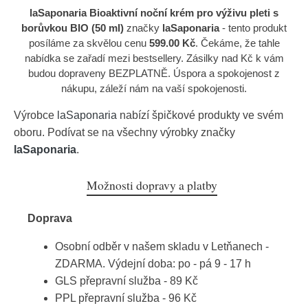
laSaponaria Bioaktivní noční krém pro výživu pleti s
borůvkou BIO (50 ml)
značky
laSaponaria
- tento produkt
posíláme za skvělou cenu
599.00 Kč
. Čekáme, že tahle
nabídka se zařadí mezi bestsellery. Zásilky nad Kč k vám
budou dopraveny BEZPLATNĚ. Úspora a spokojenost z
nákupu, záleží nám na vaší spokojenosti.
Výrobce
laSaponaria
nabízí špičkové produkty ve svém
oboru. Podívat se na všechny výrobky značky
laSaponaria
.
Možnosti dopravy a platby
Doprava
Osobní odběr v našem skladu v Letňanech -
ZDARMA. Výdejní doba: po - pá 9 - 17 h
GLS přepravní služba - 89 Kč
PPL přepravní služba - 96 Kč