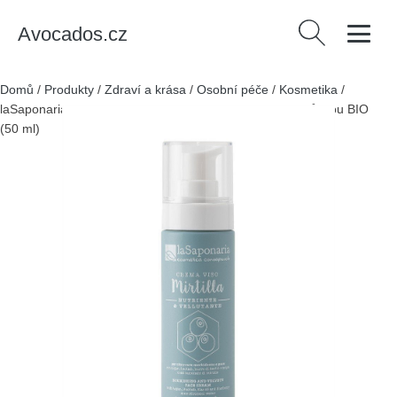
Avocados.cz
Vyhledávání
Domů
/
Produkty
/
Zdraví a krása
/
Osobní péče
/
Kosmetika
/
laSaponaria Bioaktivní noční krém pro výživu pleti s borůvkou BIO
(50 ml)