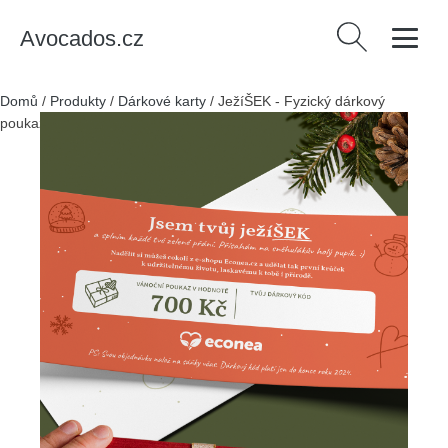
Avocados.cz
Vyhledávání
Domů
/
Produkty
/
Dárkové karty
/
JežíŠEK - Fyzický dárkový
poukaz k Vánocům - 700 Kč - ideální dárek pro váhající ježíšky