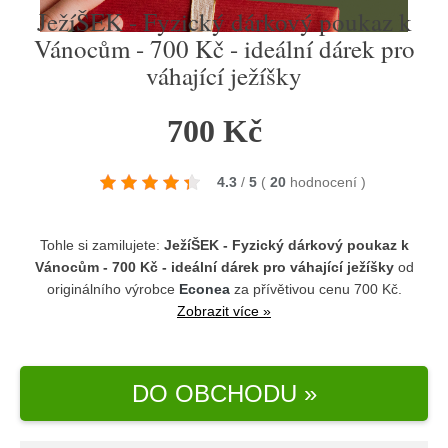
JežíŠEK - Fyzický dárkový poukaz k
Vánocům - 700 Kč - ideální dárek pro
váhající ježíšky
700 Kč
4.3
/
5
(
20
hodnocení
)
Tohle si zamilujete:
JežíŠEK - Fyzický dárkový poukaz k
Vánocům - 700 Kč - ideální dárek pro váhající ježíšky
od
originálního výrobce
Econea
za přívětivou cenu 700 Kč.
Zobrazit více »
DO OBCHODU »