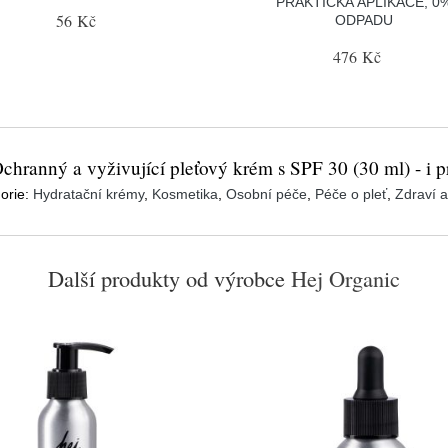
PRAKTICKÁ APLIKACE, 0
56 Kč
ODPADU
476 Kč
hranný a vyživující pleťový krém s SPF 30 (30 ml) - i pr
orie:
Hydratační krémy
,
Kosmetika
,
Osobní péče
,
Péče o pleť
,
Zdraví a
Další produkty od výrobce
Hej Organic