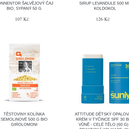
ONNENTOR ŠALVĚJOVÝ ČAJ
SIRUP LEVANDULE 500 M
BIO, SYPANÝ 50 G
KOLDOKOL
107 Kč
126 Kč
TĚSTOVINY KOLÍNKA
ATTITUDE DĚTSKÝ OPALOV
SEMOLINOVÉ 500 G BIO
KRÉM V TYČINCE SPF 30 
GIROLOMONI
VŮNĚ - CELÉ TĚLO (60 G) 