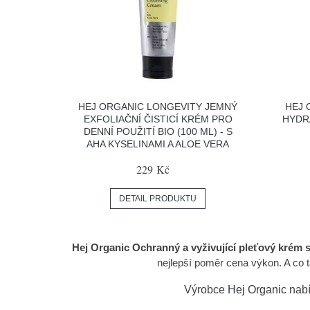
HEJ ORGANIC LONGEVITY JEMNÝ
HEJ 
EXFOLIAČNÍ ČISTICÍ KRÉM PRO
HYDRA
DENNÍ POUŽITÍ BIO (100 ML) - S
AHA KYSELINAMI A ALOE VERA
229 Kč
DETAIL PRODUKTU
Hej Organic Ochranný a vyživující pleťový krém s S
nejlepší poměr cena výkon. A co 
Výrobce
Hej Organic
nabí