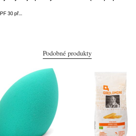
PF 30 př
...
Podobné produkty