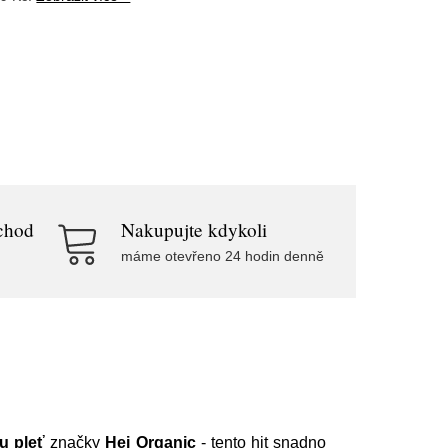
chod
Nakupujte kdykoli
máme otevřeno 24 hodin denně
u pleť
značky
Hej Organic
- tento hit snadno