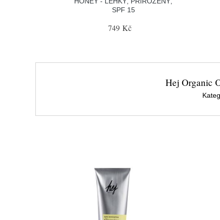
HONEY - LEHKÝ, PŘIROZENÝ,
SPF 15
749 Kč
Hej Organic Oc
Kateg