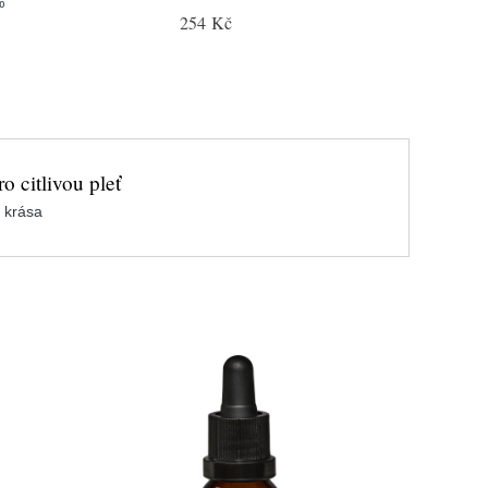
%
254 Kč
o citlivou pleť
 krása