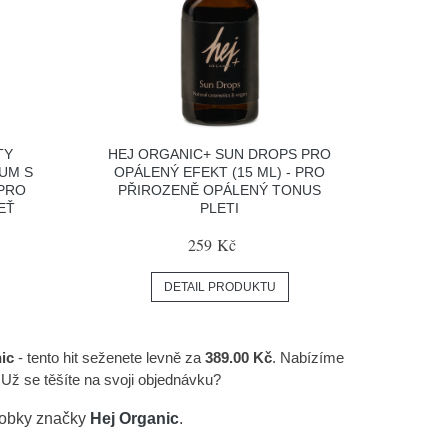
TY
HEJ ORGANIC+ SUN DROPS PRO
UM S
OPÁLENÝ EFEKT (15 ML) - PRO
 PRO
PŘIROZENĚ OPÁLENÝ TONUS
EŤ
PLETI
259 Kč
DETAIL PRODUKTU
ic
- tento hit seženete levně za
389.00 Kč
. Nabízíme
Už se těšíte na svoji objednávku?
robky značky
Hej Organic
.