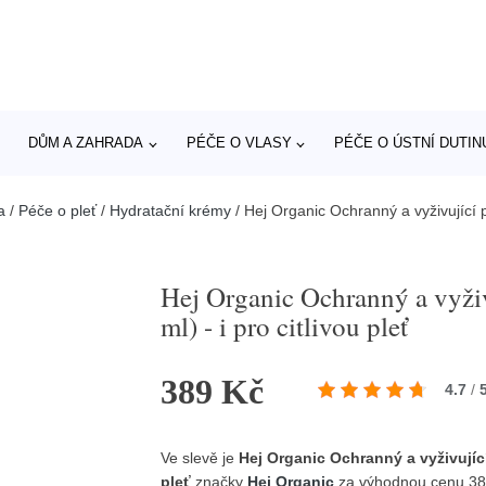
DŮM A ZAHRADA
PÉČE O VLASY
PÉČE O ÚSTNÍ DUTIN
a
/
Péče o pleť
/
Hydratační krémy
/
Hej Organic Ochranný a vyživující p
Hej Organic Ochranný a vyživ
ml) - i pro citlivou pleť
389 Kč
4.7
/
Ve slevě je
Hej Organic Ochranný a vyživující
pleť
značky
Hej Organic
za výhodnou cenu 38